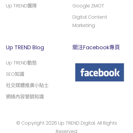
Up TREND團隊
Google ZMOT
Digital Content
Marketing
Up TREND Blog
關注Facebook專頁
Up TREND動態
SEO知識
社交媒體推廣小貼士
網絡內容營銷知識
© Copyright 2026 Up TREND Digital. All Rights
Reserved